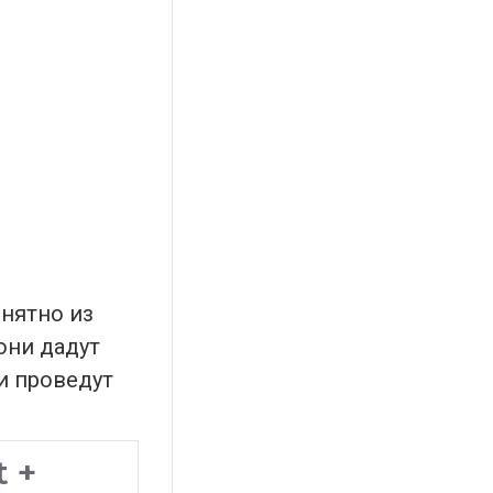
нятно из
 они дадут
и проведут
 +