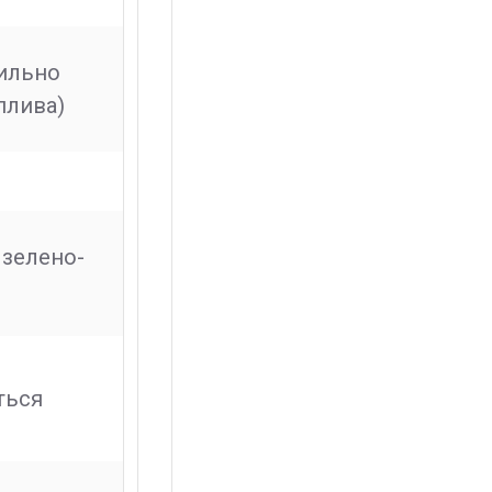
вильно
плива)
 зелено-
ться