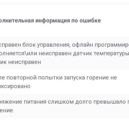
олнительная информация по ошибке
правен блок управления, офлайн программир
олняется\или неисправен датчик температур
ик неисправен
е повторной попытки запуска горение не
иксировано
ряжение питания слишком долго превышало 
чение