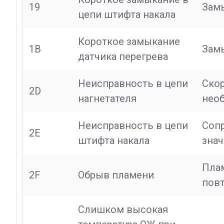
19
Замы
цепи штифта накала
Короткое замыкание
1B
Замы
датчика перегрева
Неисправность в цепи
Скор
2D
нагнетателя
нео
Неисправность в цепи
Сопр
2E
штифта накала
зна
Плам
2F
Обрыв пламени
повт
Слишком высокая