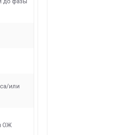
и до фазы
оса/или
я ОЖ