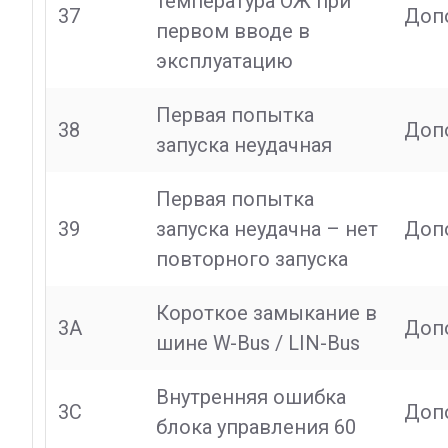
температура ОЖ при
37
Доп
первом вводе в
эксплуатацию
Первая попытка
38
Доп
запуска неудачная
Первая попытка
39
запуска неудачна – нет
Доп
повторного запуска
Короткое замыкание в
3A
Доп
шине W-Bus / LIN-Bus
Внутренняя ошибка
3C
Доп
блока управления 60