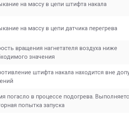
кание на массу в цепи штифта накала
кание на массу в цепи датчика перегрева
ость вращения нагнетателя воздуха ниже
бходимого значения
отивление штифта накала находится вне до
чений
я погасло в процессе подогрева. Выполняет
орная попытка запуска