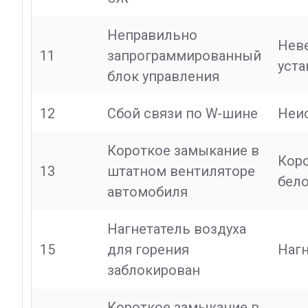
Неправильно
Неве
11
запрограммированный
уста
блок управления
12
Сбой связи по W-шине
Неи
Короткое замыкание в
Коро
13
штатном вентиляторе
бело
автомобиля
Нагнетатель воздуха
15
для горения
Нагн
заблокирован
Короткое замыкание в