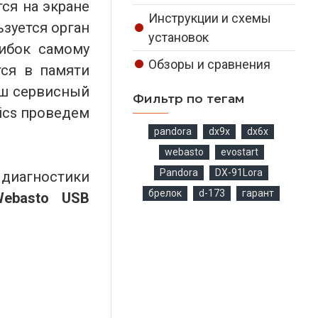
тся на экране
Инструкции и схемы
ьзуется орган
установок
шибок самому
Обзоры и сравнения
тся в памяти
аш сервисный
Фильтр по тегам
ics проведем
pandora
dx9x
dx6x
webasto
evostart
Pandora
DX-91Lora
диагностики
брелок
d-173
гарант
Webasto USB