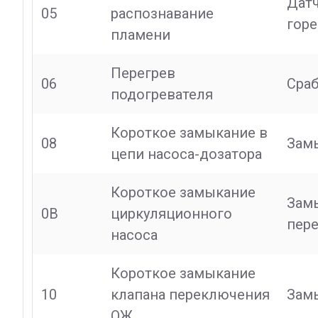
Датч
05
распознавание
гор
пламени
Перегрев
06
Сраб
подогревателя
Короткое замыкание в
08
Замы
цепи насоса-дозатора
Короткое замыкание
Замы
0B
циркуляционного
пере
насоса
Короткое замыкание
10
клапана переключения
Замы
ОЖ