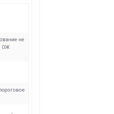
ование не
ы ОЖ
пороговое