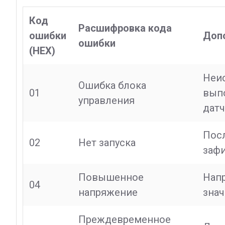
Код
Расшифровка кода
ошибки
Доп
ошибки
(HEX)
Неис
Ошибка блока
01
вып
управления
датч
Посл
02
Нет запуска
заф
Повышенное
Нап
04
напряжение
зна
Преждевременное