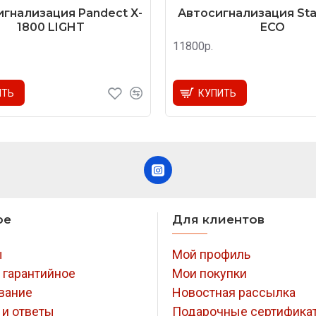
гнализация Pandect X-
Автосигнализация Star
1800 LIGHT
ECO
11800р.
ИТЬ
КУПИТЬ
ое
Для клиентов
ы
Мой профиль
 гарантийное
Мои покупки
вание
Новостная рассылка
 и ответы
Подарочные сертифика