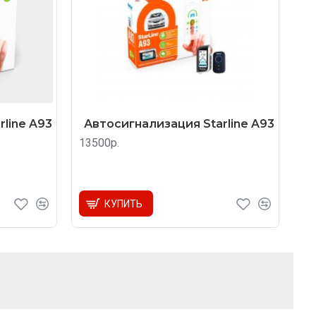
line A93
Автосигнализация Starline A93
13500р.
КУПИТЬ