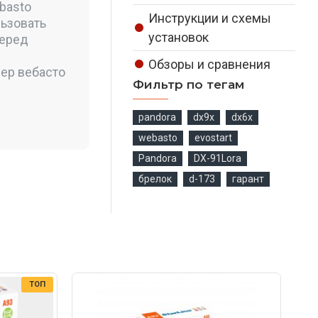
basto
Инструкции и схемы
льзовать
установок
перед
Обзоры и сравнения
мер вебасто
Фильтр по тегам
pandora
dx9x
dx6x
webasto
evostart
Pandora
DX-91Lora
брелок
d-173
гарант
ТОП