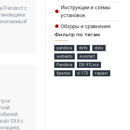
Инструкции и схемы
a/Pandect с
становщика
установок
азначаемый
Обзоры и сравнения
Фильтр по тегам
pandora
dx9x
dx6x
webasto
evostart
Pandora
DX-91Lora
брелок
d-173
гарант
пуск
тной
мобилей
zuki SX4 c
ктациях,