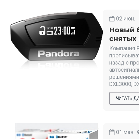
02
июн.
Новый б
снятых
Компания P
прописыват
назад с пр
автосигнал
решениями 
DXL3000, DX
ЧИТАТЬ Д
01
мая