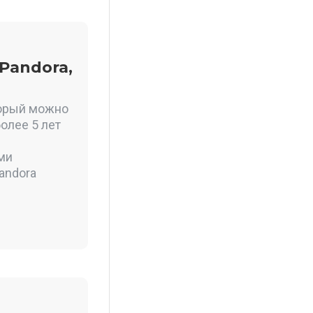
Pandora,
торый можно
олее 5 лет
ими
andora