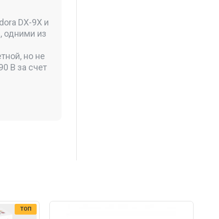
dora DX-9X и
, одними из
тной, но не
0 B за счет
ТОП