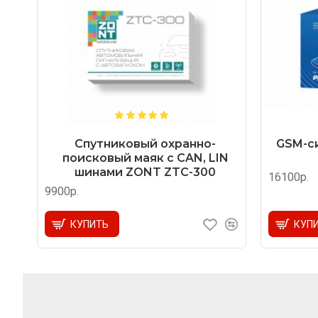
Спутниковый охранно-
GSM-си
поисковый маяк с CAN, LIN
шинами ZONT ZTC-300
16100р.
9900р.
КУПИТЬ
КУП