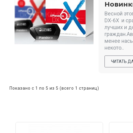
Новинки
Весной это
DX-6X и ср
лучших и д
граждан.Ав
менее насы
некото..
ЧИТАТЬ Д
Показано с 1 по 5 из 5 (всего 1 страниц)