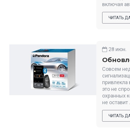
включая ав
ЧИТАТЬ Д
28
июн.
Обновле
Совсем нед
сигнализац
привлекла 
это не спр
охранных к
не оставит .
ЧИТАТЬ Д