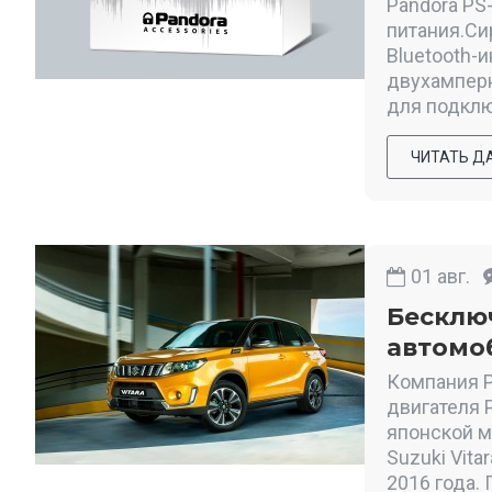
Pandora PS
питания.Си
Bluetooth-
двухамперн
для подклю
ЧИТАТЬ Д
01
авг.
Бесклю
автомоб
Компания P
двигателя 
японской м
Suzuki Vita
2016 года.