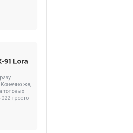
-91 Lora
сразу
.Конечно же,
ва топовых
-022 просто