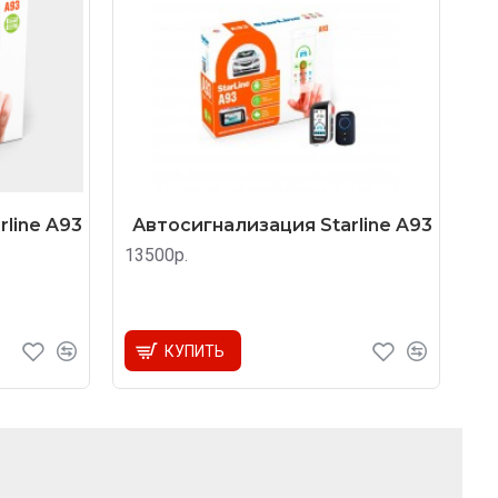
line A93
Автосигнализация Starline A93
13500р.
КУПИТЬ