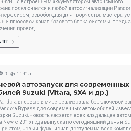
-332BT с встроенным аккумулятором автономного
рена подключается к любой автосигнализации Pandor
интерфейсом, освобождая для творчества мастера-у
ый плюсовой канал базового блока системы, предн
чения провод..
АЛЕЕ
0
11915
чевой автозапуск для современных
илей Suzuki (Vitara, SX4 и др.)
andora впервые в мире реализовала бесключевой за
Pandora Bypass для современных автомобилей извес
арки Suzuki.Новость касается всех владельцев авто
ra New c 2015 года выпуска по сегодняшний день и Su
 При этом, новый функционал доступен на всех компле