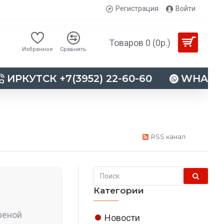
Регистрация
Войти
Товаров 0 (0р.)
Избранное
Сравнить
ИРКУТСК +7(3952) 22-60-60
WHATSAP
RSS канал
Категории
реной
Новости