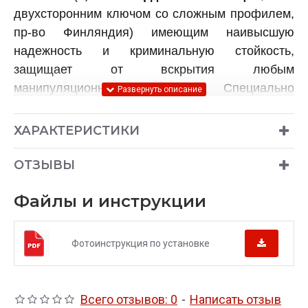
двухсторонним ключом со сложным профилем,
пр-во Финляндия) имеющим наивысшую
надежность и криминальную стойкость,
защищает от вскрытия любым
манипуляционным способом. Специально
подобранные материалы Гарант Консул,
используемые в механизме секрета,
ХАРАКТЕРИСТИКИ
обеспечивают высокую климатическую
устойчивость, а также длительный срок службы
ОТЗЫВЫ
изделия.
Файлы и инструкции
Преимущества бесштыревого
блокиратора Гарант Консул
для автомобилей Volkswagen
Фотоинструкция по установке
PASSAT B7 2011-2015 перед
механическими
блокираторами КПП других
производителей:
Всего отзывов: 0
-
Написать отзыв