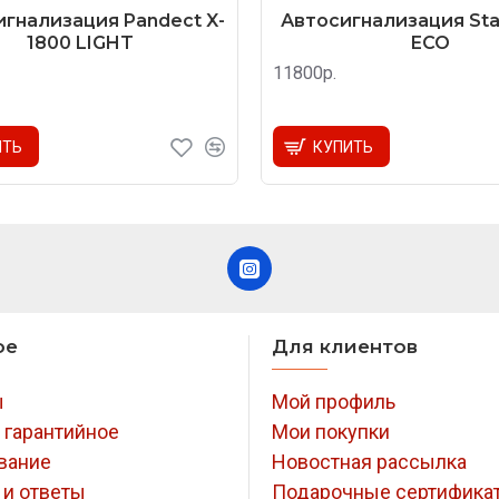
гнализация Pandect X-
Автосигнализация Star
1800 LIGHT
ECO
11800р.
ИТЬ
КУПИТЬ
ое
Для клиентов
ы
Мой профиль
 гарантийное
Мои покупки
вание
Новостная рассылка
 и ответы
Подарочные сертифика