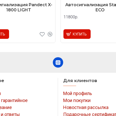
гнализация Pandect X-
Автосигнализация Star
1800 LIGHT
ECO
11800р.
ИТЬ
КУПИТЬ
ое
Для клиентов
ы
Мой профиль
 гарантийное
Мои покупки
вание
Новостная рассылка
 и ответы
Подарочные сертифика