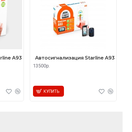
line A93
Автосигнализация Starline A93
13500р.
КУПИТЬ