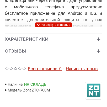
владельца или через интернет. Для управления
с мобильного телефона предусмотрено
бесплатное приложение для Android и iOS. В
качестве дополнительной защиты от угона
применяется Pin-кодовая авторизация и
система дистанционной блокировки двигателя
Anti-Hi-Jack. Сигнализация оснащена GSM и
ХАРАКТЕРИСТИКИ
GPS/Глонасс модулями для точного
ОТЗЫВЫ
определения месторасположения автомобиля в
режиме реального времени и записи истории
перемещений. В Zont ZTC-700M используется
Всего отзывов: 0
-
Написать отзыв
диалоговый алгоритм шифрования радиоканала
по стандарту AES128 со случайными ключами
шифрования для предотвращения
Наличие:
НА СКЛАДЕ
Модель:
Zont ZTC-700М
сканирования кодграбберами.
Технические особенности и