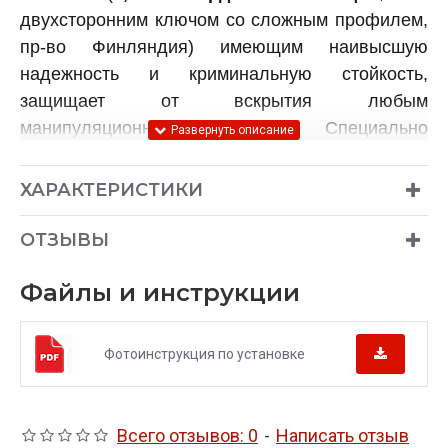
двухсторонним ключом со сложным профилем,
пр-во Финляндия) имеющим наивысшую
надежность и криминальную стойкость,
защищает от вскрытия любым
манипуляционным способом. Специально
подобранные материалы Гарант Консул,
используемые в механизме секрета,
ХАРАКТЕРИСТИКИ
обеспечивают высокую климатическую
устойчивость, а также длительный срок службы
ОТЗЫВЫ
изделия.
Файлы и инструкции
Преимущества бесштыревого
блокиратора Гарант Консул
для автомобилей Volkswagen
Фотоинструкция по установке
TOURAN 2010-2015 перед
механическими
блокираторами КПП других
производителей:
Всего отзывов: 0
-
Написать отзыв