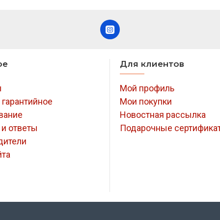
ое
Для клиентов
ы
Мой профиль
 гарантийное
Мои покупки
вание
Новостная рассылка
 и ответы
Подарочные сертифика
дители
йта