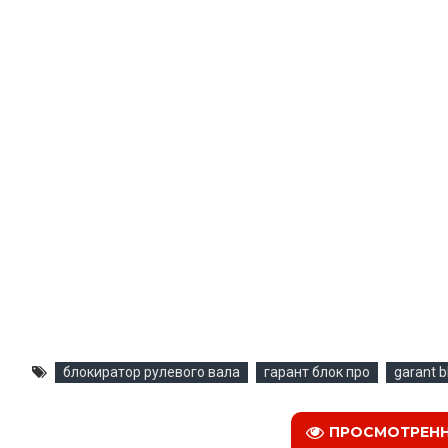
блокиратор рулевого вала
гарант блок про
garant b
ПРОСМОТРЕН