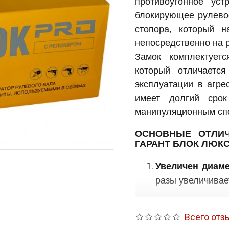
противоугонное уст
блокирующее рулево
стопора, который н
непосредственно на 
Замок комплектует
который отличаетс
эксплуатации в агре
имеет долгий сро
манипуляционным сп
ОСНОВНЫЕ ОТЛИЧ
ГАРАНТ БЛОК ЛЮКС
Увеличен диаме
разы увеличивае
Конструкция 
Всего отз
полностью закр