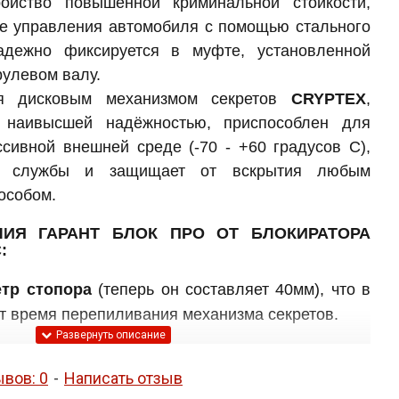
ройство повышенной криминальной стойкости,
е управления автомобиля с помощью стального
адежно фиксируется в муфте, установленной
рулевом валу.
ся дисковым механизмом секретов
CRYPTEX
,
я наивысшей надёжностью, приспособлен для
ссивной внешней среде (-70 - +60 градусов C),
к службы и защищает от вскрытия любым
особом.
ИЯ ГАРАНТ БЛОК ПРО ОТ БЛОКИРАТОРА
:
тр стопора
(теперь он составляет 40мм), что в
т время перепиливания механизма секретов.
стопора
существенно изменена и теперь
ывов: 0
-
Написать отзыв
ывает крепление муфты (так называемые "уши")