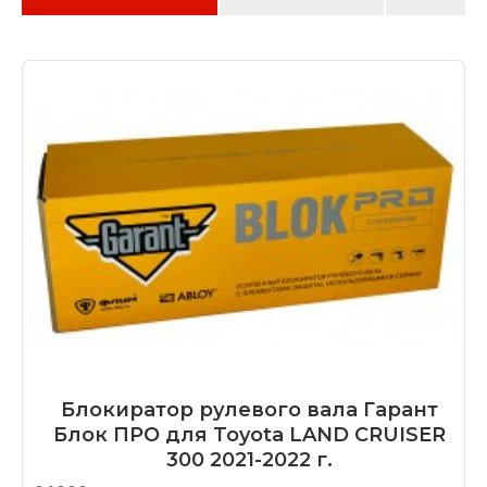
один на защелке, второй в корпусе стопора
на оси.
Помимо описанного выше, в блокираторе
BLOK PRO
увеличена толщина диска-
ловушки
. Теперь время высверливания
сверлом или коронкой увеличилось в
несколько раз.
Подробнее про замки Garant BLOK PRO в
нашем обзоре
Сравнении блокираторов рулевого вала
Гарант
Блокиратор рулевого вала Гарант
КРАТКОЕ ОПИСАНИЕ УСТАНОВКИ НА
Блок ПРО для Toyota LAND CRUISER
АВТОМОБИЛЬ TOYOTA LAND CRUISER 300
300 2021-2022 г.
МОДЕЛЬНОГО РЯДА 2021-2022: