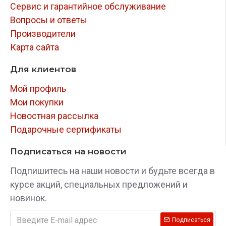
стопора упирается в левый пластмассовый
Сервис и гарантийное обслуживание
элемент кронштейна педального узла
Вопросы и ответы
тормоза
(фото №4), при повороте рулевого
Производители
колеса влево рукоятка стопора упирается в
Карта сайта
металлический ограничительный
кронштейн
Для клиентов
педали тормоза (фото №5).
Мой профиль
ПРИМЕЧАНИЕ ПО УСТАНОВКЕ
Мои покупки
БЛОКИРАТОРА GARANT BLOK PRO:
Новостная рассылка
конусообразная часть и рукоятка стопора
Подарочные сертификаты
исключают полный оборот рулевого вала.
Подписаться на новости
при установке БРВ учитывать положение
Подпишитесь на наши новости и будьте всегда в
рулевого колеса (расположение спиц руля),
курсе акций, специальных предложений и
так как блокирование рулевого вала на
новинок.
штатный противоугонный замок
происходит через 45 град. (фото №6).
Подписаться