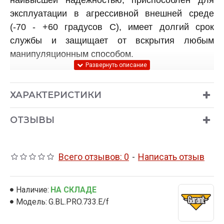
эксплуатации в агрессивной внешней среде
(-70 - +60 градусов C), имеет долгий срок
службы и защищает от вскрытия любым
манипуляционным способом.
ОСНОВНЫЕ ОТЛИЧИЯ ГАРАНТ БЛОК ПРО
ОТ БЛОКИРАТОРА ГАРАНТ БЛОК ЛЮКС:
ХАРАКТЕРИСТИКИ
Увеличен диаметр стопора
(теперь он
ОТЗЫВЫ
составляет 40мм), что в разы увеличивает
время перепиливания механизма секретов.
Всего отзывов: 0
-
Написать отзыв
Конструкция стопора
существенно
изменена и теперь полностью закрывает
крепление муфты (так называемые "уши")
Наличие:
НА СКЛАДЕ
от перепиливания.
Модель:
G.BL.PRO.733.E/f