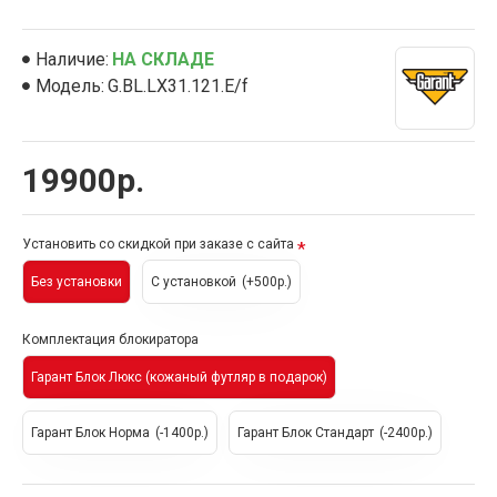
Краткое описание установки
на автомобиль Mazda 6
Наличие:
НА СКЛАДЕ
модельного ряда 2002-2005
Модель:
G.BL.LX31.121.E/f
Примечание по установке
блокиратора Гарант Блок:
19900р.
Установить со скидкой при заказе с сайта
Без установки
С установкой
(+500р.)
Комплектация блокиратора
Гарант Блок Люкс (кожаный футляр в подарок)
Гарант Блок Норма
(-1400р.)
Гарант Блок Стандарт
(-2400р.)