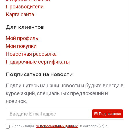
№5).
Производители
Карта сайта
ПРИМЕЧАНИЕ ПО УСТАНОВКЕ
БЛОКИРАТОРА GARANT BLOK PRO:
Для клиентов
рукоятка стопора исключает полный
Мой профиль
оборот рулевого вала.
Мои покупки
Новостная рассылка
при установке БРВ учитывать положение
Подарочные сертификаты
рулевого колеса (расположение спиц руля),
так как блокирование рулевого вала на
Подписаться на новости
штатный противоугонный замок
Подпишитесь на наши новости и будьте всегда в
происходит через ~5 град. (фото №7).
курсе акций, специальных предложений и
окончательная затяжка четырех винтов М8
новинок.
допускается моментом от 3,0 кгс м до 3,5
Подписаться
кгс м (последовательно по диагонали).
Я прочитал(а)
"О персональных данных"
и согласен(на) с
закрепить провода как можно дальше от