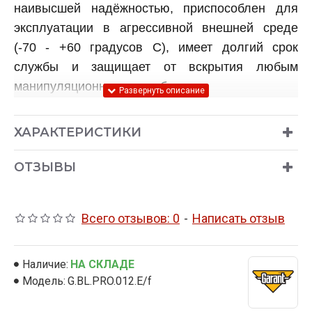
наивысшей надёжностью, приспособлен для
эксплуатации в агрессивной внешней среде
(-70 - +60 градусов C), имеет долгий срок
службы и защищает от вскрытия любым
манипуляционным способом.
ОСНОВНЫЕ ОТЛИЧИЯ ГАРАНТ БЛОК ПРО
ОТ БЛОКИРАТОРА ГАРАНТ БЛОК ЛЮКС:
ХАРАКТЕРИСТИКИ
Увеличен диаметр стопора
(теперь он
составляет 40мм), что в разы увеличивает
ОТЗЫВЫ
время перепиливания механизма секретов.
Всего отзывов: 0
-
Написать отзыв
Конструкция стопора
существенно
изменена и теперь полностью закрывает
крепление муфты (так называемые "уши")
Наличие:
НА СКЛАДЕ
от перепиливания.
Модель:
G.BL.PRO.012.E/f
Так же у блокиратора Гарант Блок ПРО в