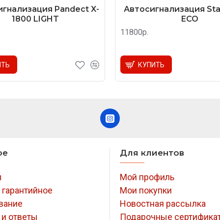
гнализация Pandect X-
Автосигнализация Star
1800 LIGHT
ECO
11800р.
ИТЬ
КУПИТЬ
ое
Для клиентов
ы
Мой профиль
 гарантийное
Мои покупки
вание
Новостная рассылка
 и ответы
Подарочные сертифика