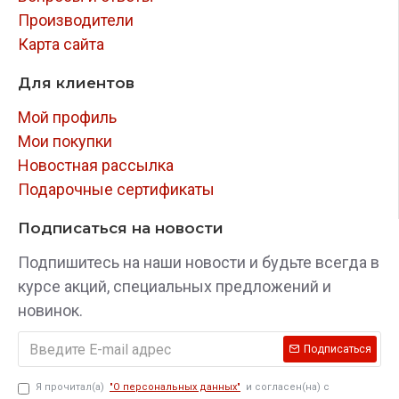
щитка кузова (фото №4), при повороте
Производители
рулевого колеса влево рукоятка
стопора
Карта сайта
упирается в элемент опорной площадки
Для клиентов
педального узла (фото №5).
Мой профиль
Примечание по установке
Мои покупки
блокиратора Garant BLOK PRO:
Новостная рассылка
Подарочные сертификаты
рукоятка стопора исключают полный
оборот рулевого вала.
Подписаться на новости
перед установкой муфты удалите этикетку
Подпишитесь на наши новости и будьте всегда в
(или ее часть) с рулевого вала (см по
курсе акций, специальных предложений и
стрелке фото №1).
новинок.
при установке БРВ учитывать положение
Подписаться
рулевого колеса (расположение спиц руля),
Я прочитал(а)
"О персональных данных"
и согласен(на) с