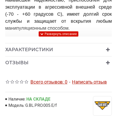
эксплуатации в агрессивной внешней среде
(-70 - +60 градусов C), имеет долгий срок
службы и защищает от вскрытия любым
манипуляционным способом.
ОСНОВНЫЕ ОТЛИЧИЯ ГАРАНТ БЛОК ПРО
ОТ БЛОКИРАТОРА ГАРАНТ БЛОК ЛЮКС:
ХАРАКТЕРИСТИКИ
Увеличен диаметр стопора
(теперь он
ОТЗЫВЫ
составляет 40мм), что в разы увеличивает
время перепиливания механизма секретов.
Всего отзывов: 0
-
Написать отзыв
Конструкция стопора
существенно
изменена и теперь полностью закрывает
крепление муфты (так называемые "уши")
Наличие:
НА СКЛАДЕ
от перепиливания.
Модель:
G.BL.PRO.005.E/f